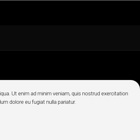
iqua. Ut enim ad minim veniam, quis nostrud exercitation
um dolore eu fugiat nulla pariatur.