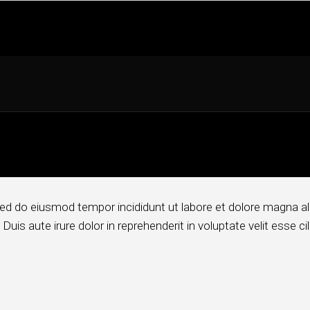
sed do eiusmod tempor incididunt ut labore et dolore magna al
is aute irure dolor in reprehenderit in voluptate velit esse cill