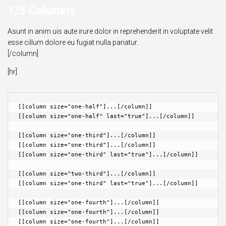
1/5 Columns
Asunt in anim uis aute irure dolor in reprehenderit in voluptate velit
esse cillum dolore eu fugiat nulla pariatur.
[/column]
[hr]
[[column size="one-half"]...[/column]]

[[column size="one-half" last="true"]...[/column]]

[[column size="one-third"]...[/column]]

[[column size="one-third"]...[/column]]

[[column size="one-third" last="true"]...[/column]]

[[column size="two-third"]...[/column]]

[[column size="one-third" last="true"]...[/column]]

[[column size="one-fourth"]...[/column]]

[[column size="one-fourth"]...[/column]]

[[column size="one-fourth"]...[/column]]
