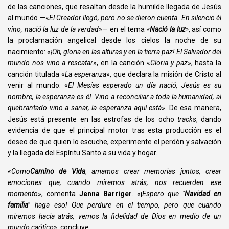
de las canciones, que resaltan desde la humilde llegada de Jesús
al mundo —
«
El Creador llegó, pero no se dieron cuenta. En silencio él
vino, nació la luz de la verdad
»
— en el tema
«
Nació la luz
»
, así como
la proclamación angelical desde los cielos la noche de su
nacimiento:
«
¡Oh, gloria en las alturas y en la tierra paz! El Salvador del
mundo nos vino a rescatar
»
, en la canción
«
Gloria y paz
»
, hasta la
canción titulada
«
La esperanza
»
, que declara la misión de Cristo al
venir al mundo:
«
El Mesías esperado un día nació, Jesús es su
nombre, la esperanza es él. Vino a reconciliar a toda la humanidad, al
quebrantado vino a sanar, la esperanza aquí está
»
. De esa manera,
Jesús está presente en las estrofas de los ocho
tracks
, dando
evidencia de que el principal motor tras esta producción es el
deseo de que quien lo escuche, experimente el perdón y salvación
y la llegada del Espíritu Santo a su vida y hogar.
«
Como
Camino de Vida
,
amamos crear memorias juntos, crear
emociones que, cuando miremos atrás, nos recuerden ese
momento
»
, comenta
Jenna Barriger
.
«¡
Espero que
“
Navidad en
familia
”
haga eso! Que perdure en el tiempo, pero que cuando
miremos hacia atrás, vemos la fidelidad de Dios en medio de un
mundo caótico
»,
concluye.