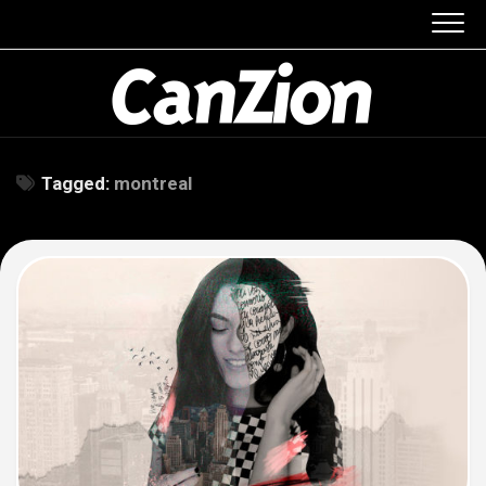
Skip
to
content
Tagged:
montreal