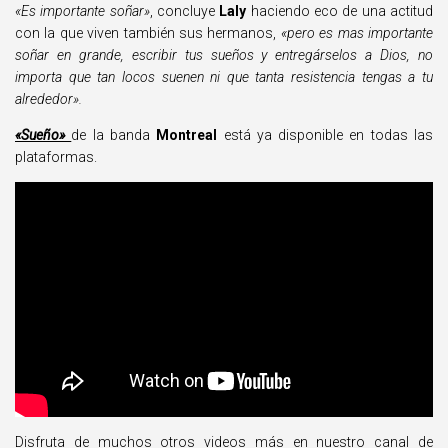
«Es importante soñar»
, concluye
Laly
haciendo eco de una actitud
con la que viven también sus hermanos,
«pero es mas importante
soñar en grande, escribir tus sueños y entregárselos a Dios, no
importa que tan locos suenen ni que tanta resistencia tengas a tu
alrededor».
«Sueño»
de la banda
Montreal
está ya disponible en todas las
plataformas.
Disfruta de muchos otros videos más en
nuestro canal de