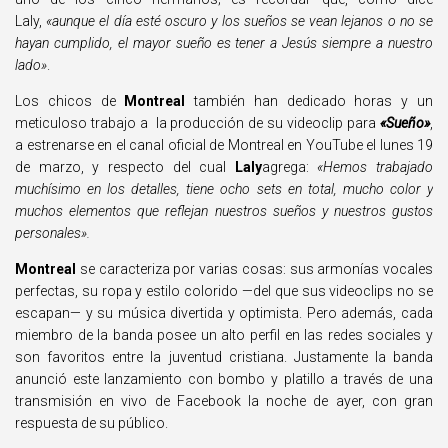
Laly,
«aunque el día esté oscuro y los sueños se vean lejanos o no se
hayan cumplido, el mayor sueño es tener a Jesús siempre a nuestro
lado»
.
Los chicos de
Montreal
también han dedicado horas y un
meticuloso trabajo a la producción de su videoclip para
«Sueño»
,
a estrenarse en el canal oficial de Montreal en YouTube el lunes 19
de marzo, y respecto del cual
Laly
agrega:
«Hemos trabajado
muchísimo en los detalles, tiene ocho sets en total, mucho color y
muchos elementos que reflejan nuestros sueños y nuestros gustos
personales».
Montreal
se caracteriza por varias cosas: sus armonías vocales
perfectas, su ropa y estilo colorido —del que sus videoclips no se
escapan— y su música divertida y optimista. Pero además, cada
miembro de la banda posee un alto perfil en las redes sociales y
son favoritos entre la juventud cristiana. Justamente la banda
anunció este lanzamiento con bombo y platillo a través de una
transmisión en vivo de Facebook la noche de ayer, con gran
respuesta de su público.