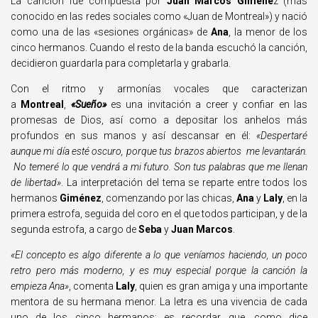
La canción fue compuesta por
Juan Marcos Giméne
z (más
conocido en las redes sociales como «Juan de Montreal») y nació
como una de las «sesiones orgánicas» de
Ana
, la menor de los
cinco hermanos. Cuando el resto de la banda escuchó la canción,
decidieron guardarla para completarla y grabarla.
Con el ritmo y armonías vocales que caracterizan
a
Montreal
,
«Sueño»
es una invitación a creer y confiar en las
promesas de Dios, así como a depositar los anhelos más
profundos en sus manos y así descansar en él:
«Despertaré
aunque mi día esté oscuro, porque tus brazos abiertos me levantarán.
No temeré lo que vendrá a mi futuro. Son tus palabras que me llenan
de libertad»
. La interpretación del tema se reparte entre todos los
hermanos
Giménez
, comenzando por las chicas,
Ana
y
Laly
, en la
primera estrofa, seguida del coro en el que todos participan, y de la
segunda estrofa, a cargo de
Seba
y
Juan Marcos
.
«El concepto es algo diferente a lo que veníamos haciendo, un poco
retro pero más moderno, y es muy especial porque la canción la
empieza Ana»
, comenta
Laly
, quien es gran amiga y una importante
mentora de su hermana menor. La letra es una vivencia de cada
uno de los cinco hermanos; es recordar que, como dice