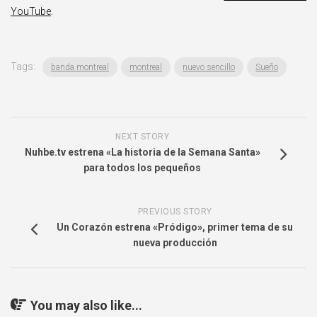
YouTube
.
Tags:
banda montreal
montreal
nuevo sencillo
Sueño
NEXT STORY
Nuhbe.tv estrena «La historia de la Semana Santa»
para todos los pequeños
PREVIOUS STORY
Un Corazón estrena «Pródigo», primer tema de su
nueva producción
You may also like...