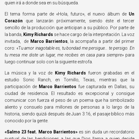
quien irá a donde sea en su búsqueda.
El tema forma parte de «Hola, futuro», el nuevo álbum de
Un
Corazón
que lanzarán próximamente, siendo éste el tercer
sencillo de la producción que anticipan a su público. Por parte de
la banda,
Kimy Richards
se hace cargo de la interpretación. La voz
invitada, de
Marco Barrientos
, la acompaña a partir del primer
coro: «T
u amor inagotable es, tu bondad me persigue… te persigo. En
tu mesa me diste un lugar, me recibes en casa para siempre»
para
luego continuar solo con la siguiente estrofa.
La música y la voz de
Kimy Richards
fueron grabadas en el
estudio Sonic Ranch, en Tornillo, Texas, mientras que la
participación de
Marco Barrientos
fue capturada en Dallas, su
ciudad de residencia. El resultado es excepcional y consigue
comunicar con fuerza el peso de un poema que ha simbolizado
aliento y consuelo para millones de personas a lo largo de la
historia, siendo quizá después de Juan 3:16, el pasaje bíblico más
conocido por la gente.
«Salmo 23 feat. Marco Barrientos»
es sin duda un recordatorio
puntual de las bendiciones a las que Dios llama a quien decide