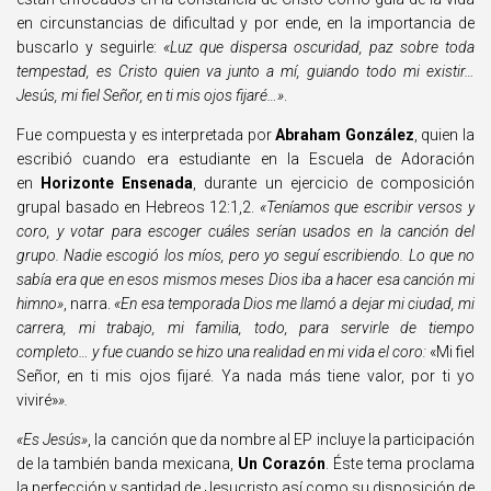
en circunstancias de dificultad y por ende, en la importancia de
buscarlo y seguirle:
«Luz que dispersa oscuridad, paz sobre toda
tempestad, es Cristo quien va junto a mí, guiando todo mi existir…
Jesús, mi fiel Señor, en ti mis ojos fijaré…»
.
Fue compuesta y es interpretada por
Abraham González
, quien la
escribió cuando era estudiante en la Escuela de Adoración
en
Horizonte Ensenada
, durante un ejercicio de composición
grupal basado en Hebreos 12:1,2.
«Teníamos que escribir versos y
coro, y votar para escoger cuáles serían usados en la canción del
grupo. Nadie escogió los míos, pero yo seguí escribiendo. Lo que no
sabía era que en esos mismos meses Dios iba a hacer esa canción mi
himno»
, narra.
«En esa temporada Dios me llamó a dejar mi ciudad, mi
carrera, mi trabajo, mi familia, todo, para servirle de tiempo
completo… y fue cuando se hizo una realidad en mi vida el coro:
«Mi fiel
Señor, en ti mis ojos fijaré. Ya nada más tiene valor, por ti yo
viviré»
».
«Es Jesús»
, la canción que da nombre al EP incluye la participación
de la también banda mexicana,
Un Corazón
. Éste tema proclama
la perfección y santidad de Jesucristo así como su disposición de