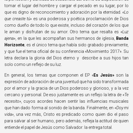
tomar el lugar del hombre y cargar el pecado en su lugar, por lo
que es digno de reconocimiento y adoración por la eternidad.
«Lo
que creaste tú»
es una poderosa y poética proclamación de Dios
como dueño de todo lo que existe, incluso del corazón de los que
le aman y disfrutan de su amor. Otro tema que resalta es
«Luz
ajena»
, en la que les acompañan sus hermanos de iglesia,
Banda
Horizonte
; es el único tema que había sido grabado previamente,
y que fue el tema oficial de su conferencia «Movimiento 2017». Su
letra declara la gloria del Dios eterno y describe a sus hijos tan
solo como un reflejo de su luz.
En general, los temas que componen el EP «
Es Jesús»
son la
expresión de adoración de una juventud que ha sido transformada
por el amor y la gracia de un Dios poderoso y glorioso, y a la vez
cercano y personal. De eso justamente es un reflejo la letra de
«Te
necesito»
, cuyos acordes hacen sentir las influencias musicales
que han dado forma al sonido de la banda. Finalmente, en
«Doy mi
vida»
, una vez más, Cristo es predicado como quien dio el paso
para salvar al ser humano, pero además, refleja la actitud de quien
entiende el papel de Jesús como Salvador: la entrega total.