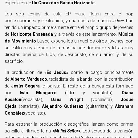
especiales de
Un Corazón
y
Banda Horizonte
.
Los seis temas de este EP —que flotan entre el pop
contemporáneo y electrónico, y una dosis de música
indie
— han
tenido un impacto primeramente entre el propio grupo de jóvenes
de
Horizonte Ensenada
y a través de este lanzamiento,
Música
de Movimiento
busca exponerlos a muchos otros jóvenes, con
su estilo muy alejado de la música «de domingo» y letras muy
directas acerca de Dios, de Jesucristo, de su amor y de su
sacrificio.
La producción de
«Es Jesús»
corrió a cargo principalmente
de
Alberto Verdusco
, tecladista de la banda, con la contribución
de
Jesús Segura
, el bajista. El resto de la banda está formado
por
Iván Mungarro
(líder y vocalista),
Diana
Absalón
(vocalista),
Dana Wright
(vocalista),
Josué
Ojeda
(baterista),
Alejandro Gutiérrez
(guitarrista) y
Abraham
González
(vocalista).
Para estrenar la producción discográfica, lanzan como primer
sencillo el rítmico tema
«Mi fiel Señor»
. Los versos de la canción
están enfocados en la constancia de Cristo como guía de la vida