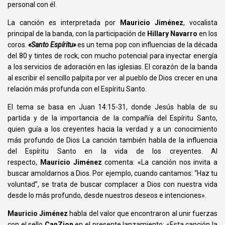
personal con él.
La canción es interpretada por
Mauricio Jiménez
, vocalista
principal de la banda, con la participación de
Hillary Navarro
en los
coros.
«Santo Espíritu»
es un tema pop con influencias de la década
del 80 y tintes de rock, con mucho potencial para inyectar energía
a los servicios de adoración en las iglesias. El corazón de la banda
al escribir el sencillo palpita por ver al pueblo de Dios crecer en una
relación más profunda con el Espíritu Santo.
El tema se basa en Juan 14:15-31, donde Jesús habla de su
partida y de la importancia de la compañía del Espíritu Santo,
quien guía a los creyentes hacia la verdad y a un conocimiento
más profundo de Dios La canción también habla de la influencia
del Espíritu Santo en la vida de los creyentes. Al
respecto,
Mauricio Jiménez
comenta:
«La canción nos invita a
buscar amoldarnos a Dios. Por ejemplo, cuando cantamos:
“Haz tu
voluntad”
, se trata de buscar complacer a Dios con nuestra vida
desde lo más profundo, desde nuestros deseos e intenciones».
Mauricio Jiménez
habla del valor que encontraron al unir fuerzas
con el sello
CanZion
en el presente lanzamiento:
«Esta canción la