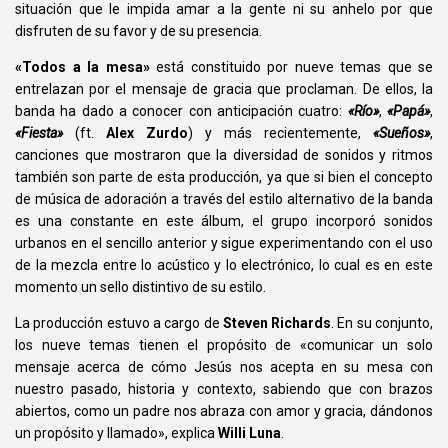
situación que le impida amar a la gente ni su anhelo por que
disfruten de su favor y de su presencia.
«Todos a la mesa»
está constituido por nueve temas que se
entrelazan por el mensaje de gracia que proclaman. De ellos, la
banda ha dado a conocer con anticipación cuatro:
«Río»
,
«Papá»
,
«Fiesta»
(
ft
.
Alex Zurdo
) y más recientemente,
«Sueños»
,
canciones que mostraron que la diversidad de sonidos y ritmos
también son parte de esta producción, ya que si bien el concepto
de música de adoración a través del estilo alternativo de la banda
es una constante en este álbum, el grupo incorporó sonidos
urbanos en el sencillo anterior y sigue experimentando con el uso
de la mezcla entre lo acústico y lo electrónico, lo cual es en este
momento un sello distintivo de su estilo.
La producción estuvo a cargo de
Steven Richards
. En su conjunto,
los nueve temas tienen el propósito de
«comunicar un solo
mensaje acerca de cómo Jesús nos acepta en su mesa con
nuestro pasado, historia y contexto, sabiendo que con brazos
abiertos, como un padre nos abraza con amor y gracia, dándonos
un propósito y llamado»
, explica
Willi Luna
.