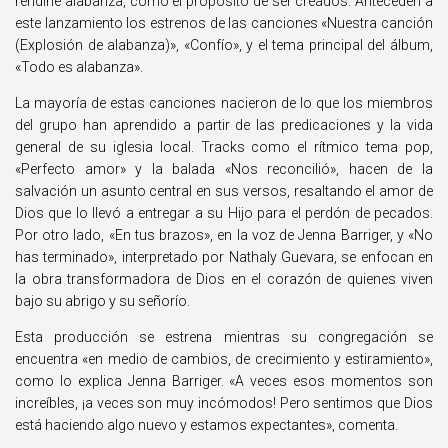
rendirle alabanza, como el propósito de ser creados. Anteceden a
este lanzamiento los estrenos de las canciones
«Nuestra canción
(Explosión de alabanza)»,
«Confío»,
y el tema principal del álbum,
«Todo es alabanza».
La mayoría de estas canciones nacieron de lo que los miembros
del grupo han aprendido a partir de las predicaciones y la vida
general de su iglesia local.
Tracks
como el rítmico tema pop,
«Perfecto amor»
y la balada
«Nos reconcilió»
, hacen de la
salvación un asunto central en sus versos, resaltando el amor de
Dios que lo llevó a entregar a su Hijo para el perdón de pecados.
Por otro lado,
«En tus brazos»
, en la voz de
Jenna Barriger
, y
«No
has terminado»
, interpretado por
Nathaly Guevara
, se enfocan en
la obra transformadora de Dios en el corazón de quienes viven
bajo su abrigo y su señorío.
Esta producción se estrena mientras su congregación se
encuentra
«en medio de cambios, de crecimiento y estiramiento»
,
como lo explica
Jenna Barriger.
«A veces esos momentos son
increíbles, ¡a veces son muy incómodos! Pero sentimos que Dios
está haciendo algo nuevo y estamos expectantes»
, comenta.