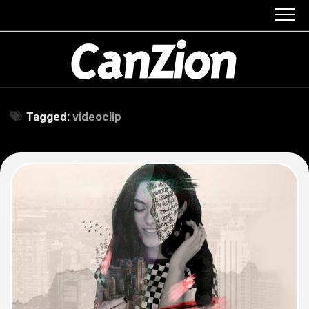
Skip
to
content
Tagged:
videoclip